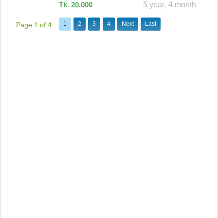
Tk. 20,000
5 year, 4 month
1
2
3
4
Next
Last
Page 1 of 4