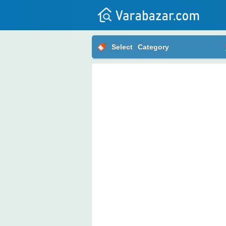
All
Select
Category
Posts
Login
Post
your
ad