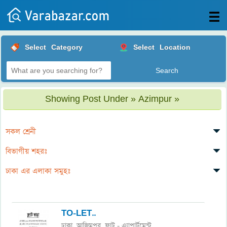
All
Select
Category
Select
Location
Posts
Login
Post
Showing Post Under » Azimpur »
your
ad
সকল শ্রেনী
বিভাগীয় শহরঃ
ঢাকা এর এলাকা সমুহঃ
TO-LET..
ঢাকা
আজিমপুর,
ফ্লাট - এ্যাপার্টমেন্ট
,