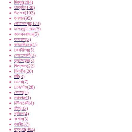
মিরপুর
(284)
ধানমন্ডি
(130)
উত্তরা
(192)
গুলশান
(95)
মোহাম্মদপুর
(173)
এলিফ্যান্ট রোড
(5)
কাওরানবাজার
(5)
কাফরুল
(2)
কামরাঙ্গীরচর
(1)
কেরানীগঞ্জ
(5)
কোতোয়ালী
(2)
ক্যান্টনমেন্ট
(3)
খিলক্ষেত
(22)
খিলগাঁও
(20)
টঙ্গী
(3)
ডেমরা
(7)
তেজগাঁও
(28)
দোহার
(1)
নবাবগঞ্জ
(1)
নিউমার্কেট
(4)
পল্টন
(32)
পূর্বাচল
(4)
বংশাল
(3)
বনানী
(37)
বসুন্ধরা
(994)