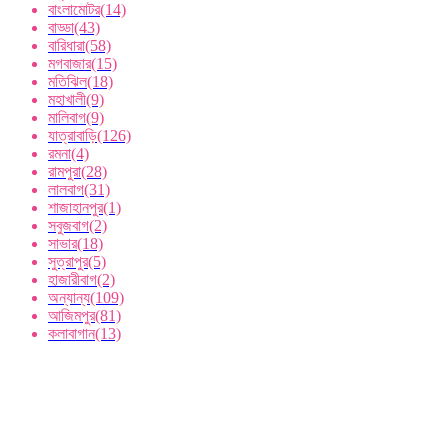
বাংলামোটর
(14)
বাড্ডা
(43)
বারিধারা
(58)
মগবাজার
(15)
মতিঝিল
(18)
মহাখালী
(9)
মালিবাগ
(9)
যাত্রাবাড়ি
(126)
রমনা
(4)
রামপুরা
(28)
লালবাগ
(31)
শাজাহানপুর
(1)
সবুজবাগ
(2)
সাভার
(18)
সুত্রাপুর
(5)
হাজারীবাগ
(2)
অন্যান্য
(109)
আজিমপুর
(81)
কলাবাগান
(13)