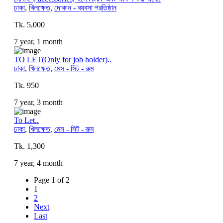
ঢাকা
,
খিলক্ষেত,
দোকান - ব্যবসা প্রতিষ্ঠান
Tk. 5,000
7 year, 1 month
TO LET(Only for job holder)..
ঢাকা
,
খিলক্ষেত,
মেস - সিট - রুম
Tk. 950
7 year, 3 month
To Let..
ঢাকা
,
খিলক্ষেত,
মেস - সিট - রুম
Tk. 1,300
7 year, 4 month
Page 1 of 2
1
2
Next
Last