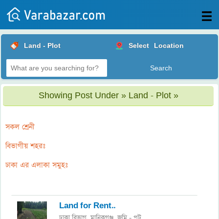
All
Land - Plot
Select
Location
Posts
Login
Post
Showing Post Under » Land - Plot »
your
ad
সকল শ্রেনী
বিভাগীয় শহরঃ
ঢাকা এর এলাকা সমুহঃ
Land for Rent..
ঢাকা বিভাগ
মানিকগঞ্জ,
জমি - প্লট
,