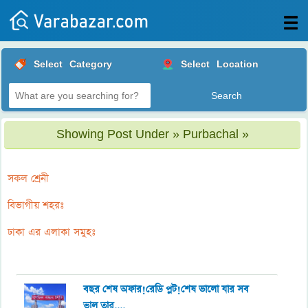
All
Select
Category
Select
Location
Posts
Login
Post
Showing Post Under » Purbachal »
your
ad
সকল শ্রেনী
বিভাগীয় শহরঃ
ঢাকা এর এলাকা সমুহঃ
বছর শেষ অফার!রেডি প্লট!শেষ ভালো যার সব
ভাল তার....