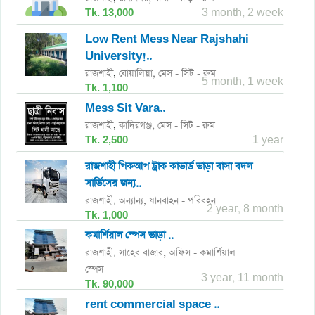
Tk. 13,000
3 month, 2 week
Low Rent Mess Near Rajshahi
University!..
রাজশাহী
বোয়ালিয়া,
মেস - সিট - রুম
,
5 month, 1 week
Tk. 1,100
Mess Sit Vara..
রাজশাহী
কাদিরগঞ্জ,
মেস - সিট - রুম
,
Tk. 2,500
1 year
রাজশাহী পিকআপ ট্রাক কাভার্ড ভাড়া বাসা বদল
সার্ভিসের জন্য..
রাজশাহী
অন্যান্য,
যানবাহন - পরিবহন
,
2 year, 8 month
Tk. 1,000
কমার্শিয়াল স্পেস ভাড়া ..
রাজশাহী
সাহেব বাজার,
অফিস - কমার্শিয়াল
,
স্পেস
3 year, 11 month
Tk. 90,000
rent commercial space ..