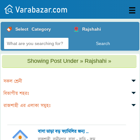
All
Select
Category
Rajshahi
Posts
Login
Post
Showing Post Under » Rajshahi »
your
ad
সকল শ্রেনী
বিভাগীয় শহরঃ
রাজশাহী এর এলাকা সমুহঃ
বাসা ভাড়া বড় ফ্যামিলির জন্য ..
রাজশাহী
রানীনগর,
বাসা - বাড়ি - রুম
,