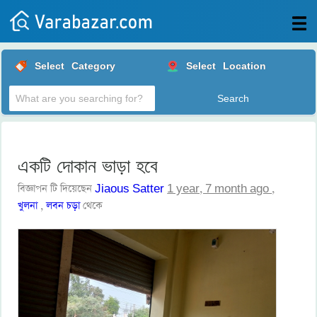
All
Select
Category
Select
Location
Posts
Login
Post
your
ad
একটি দোকান ভাড়া হবে
বিজ্ঞাপন টি দিয়েছেন
Jiaous Satter
1 year, 7 month ago
,
খুলনা
,
লবন চড়া
থেকে