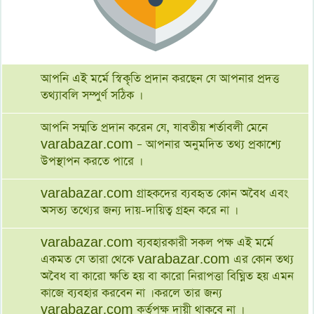
আপনি এই মর্মে স্বিকৃতি প্রদান করছেন যে আপনার প্রদত্ত
তথ্যাবলি সম্পুর্ণ সঠিক ।
আপনি সম্মতি প্রদান করেন যে, যাবতীয় শর্তাবলী মেনে
varabazar.com – আপনার অনুমদিত তথ্য প্রকাশ্যে
উপস্থাপন করতে পারে ।
varabazar.com গ্রাহকদের ব্যবহৃত কোন অবৈধ এবং
অসত্য তথ্যের জন্য দায়-দায়িত্ব গ্রহন করে না ।
varabazar.com ব্যবহারকারী সকল পক্ষ এই মর্মে
একমত যে তারা থেকে varabazar.com এর কোন তথ্য
অবৈধ বা কারো ক্ষতি হয় বা কারো নিরাপত্তা বিঘ্নিত হয় এমন
কাজে ব্যবহার করবেন না । করলে তার জন্য
varabazar.com কর্তৃপক্ষ দায়ী থাকবে না ।