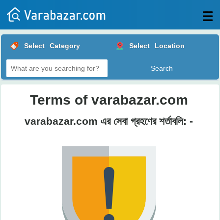
All
Select
Category
Select
Location
Posts
Login
Post
Terms of varabazar.com
your
ad
varabazar.com এর সেবা গ্রহণের শর্তাবলি: -