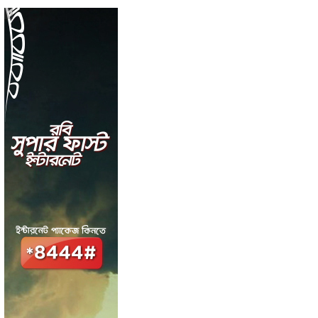
vb
Ads
X