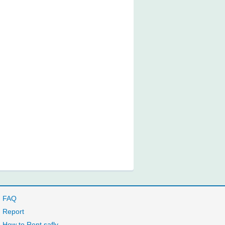
FAQ
Report
How to Rent safly