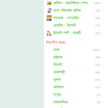
অফিস - কমার্শিয়াল স্পেস
(235)
বাসা পরিবর্তন শ্রমিক
(29)
গ্যারেজ - গোডাউন
(59)
হোটেল - রিসোর্ট
(75)
ইভেন্ট স্পট - সামগ্রী
(42)
বিভাগীয় শহরঃ
ঢাকা
(2637)
চট্টগ্রাম
(99)
সিলেট
(31)
রাজশাহী
(40)
খুলনা
(131)
বরিশাল
(12)
রংপুর
(5)
ময়মনসিংহ
(0)