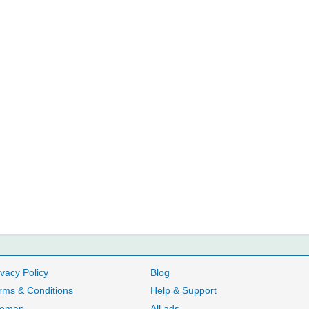
ivacy Policy
Blog
rms & Conditions
Help & Support
temap
All ads