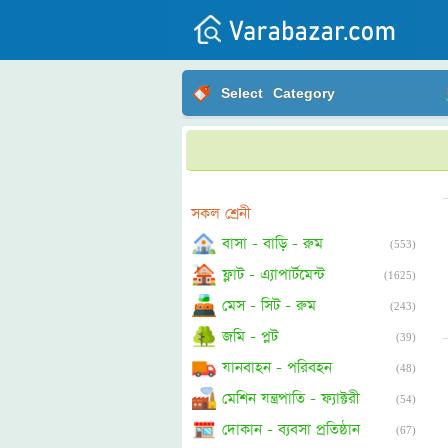
All
Select
Category
Posts
Login
Post
your
সকল শ্রেনী
ad
বাসা - বাড়ি - রুম
(553)
ফ্লাট - এ্যাপার্টমেন্ট
(1625)
মেস - সিট - রুম
(243)
জমি - প্লট
(39)
যানবাহন - পরিবহন
(48)
মেশিন যন্ত্রপাতি - ফ্যাক্টরী
(54)
দোকান - ব্যবসা প্রতিষ্ঠান
(67)