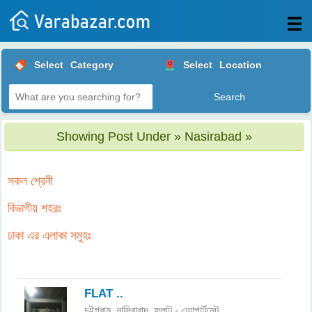
All
Select
Category
Select
Location
Posts
Login
Post
Showing Post Under » Nasirabad »
your
ad
সকল শ্রেনী
বিভাগীয় শহরঃ
ঢাকা এর এলাকা সমুহঃ
FLAT ..
চট্টগ্রাম
নাসিরাবাদ,
ফ্লাট - এ্যাপার্টমেন্ট
,