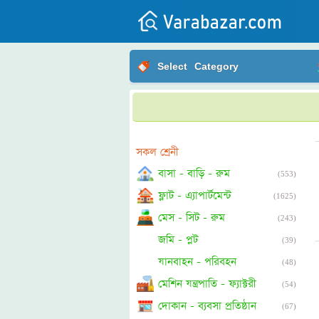
All
Select
Category
Posts
Login
Post
your
সকল শ্রেনী
ad
বাসা - বাড়ি - রুম
(553)
ফ্লাট - এ্যাপার্টমেন্ট
(1625)
মেস - সিট - রুম
(243)
জমি - প্লট
(39)
যানবাহন - পরিবহন
(48)
মেশিন যন্ত্রপাতি - ফ্যাক্টরী
(54)
দোকান - ব্যবসা প্রতিষ্ঠান
(67)