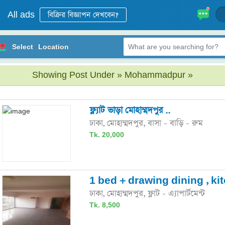
All ads
Select
Location
Showing Post Under » Mohammadpur »
ফ্ল্যাট ভাড়া মোহাম্মদপুর ..
ঢাকা
মোহাম্মদপুর,
বাসা - বাড়ি - রুম
,
Tk. 20,000
1 bed + drawing dining , kitc
ঢাকা
মোহাম্মদপুর,
ফ্লাট - এ্যাপার্টমেন্ট
,
Tk. 8,500