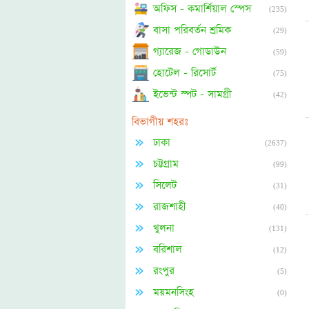
অফিস - কমার্শিয়াল স্পেস
(235)
বাসা পরিবর্তন শ্রমিক
(29)
গ্যারেজ - গোডাউন
(59)
হোটেল - রিসোর্ট
(75)
ইভেন্ট স্পট - সামগ্রী
(42)
বিভাগীয় শহরঃ
ঢাকা
(2637)
চট্টগ্রাম
(99)
সিলেট
(31)
রাজশাহী
(40)
খুলনা
(131)
বরিশাল
(12)
রংপুর
(5)
ময়মনসিংহ
(0)