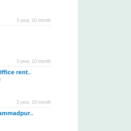
3 year, 10 month
3 year, 10 month
ffice rent..
স
3 year, 10 month
hammadpur..