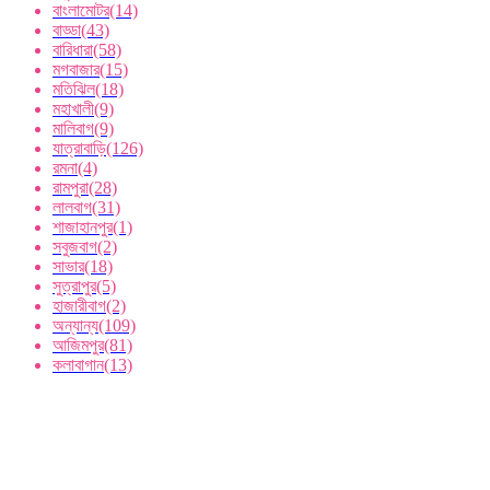
বাংলামোটর
(14)
বাড্ডা
(43)
বারিধারা
(58)
মগবাজার
(15)
মতিঝিল
(18)
মহাখালী
(9)
মালিবাগ
(9)
যাত্রাবাড়ি
(126)
রমনা
(4)
রামপুরা
(28)
লালবাগ
(31)
শাজাহানপুর
(1)
সবুজবাগ
(2)
সাভার
(18)
সুত্রাপুর
(5)
হাজারীবাগ
(2)
অন্যান্য
(109)
আজিমপুর
(81)
কলাবাগান
(13)