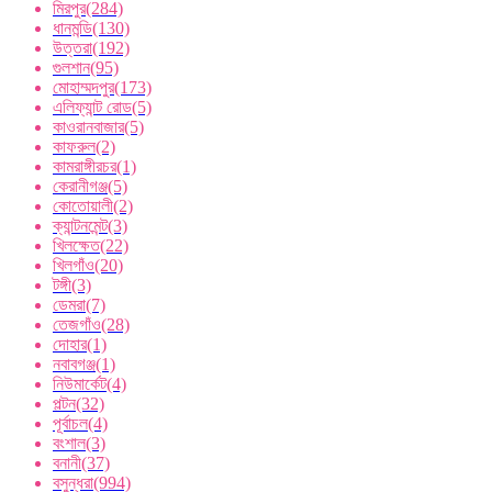
মিরপুর
(284)
ধানমন্ডি
(130)
উত্তরা
(192)
গুলশান
(95)
মোহাম্মদপুর
(173)
এলিফ্যান্ট রোড
(5)
কাওরানবাজার
(5)
কাফরুল
(2)
কামরাঙ্গীরচর
(1)
কেরানীগঞ্জ
(5)
কোতোয়ালী
(2)
ক্যান্টনমেন্ট
(3)
খিলক্ষেত
(22)
খিলগাঁও
(20)
টঙ্গী
(3)
ডেমরা
(7)
তেজগাঁও
(28)
দোহার
(1)
নবাবগঞ্জ
(1)
নিউমার্কেট
(4)
পল্টন
(32)
পূর্বাচল
(4)
বংশাল
(3)
বনানী
(37)
বসুন্ধরা
(994)