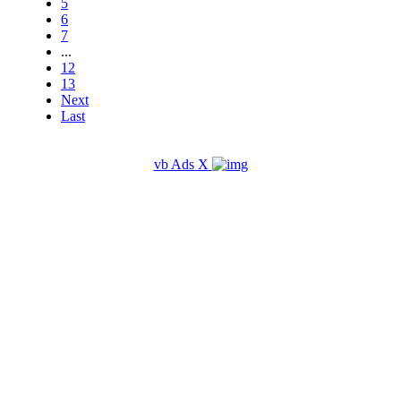
5
6
7
...
12
13
Next
Last
vb Ads
X