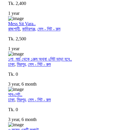
Tk. 2,400
1 year
Mess Sit Vara..
রাজশাহী
,
কাদিরগঞ্জ,
মেস - সিট - রুম
Tk. 2,500
1 year
১লা_মার্চ থেকে ১রুম অথবা ২সিট ভাড়া হবে..
ঢাকা
,
মিরপুর,
মেস - সিট - রুম
Tk. 0
3 year, 6 month
সাব-লেট..
ঢাকা
,
মিরপুর,
মেস - সিট - রুম
Tk. 0
3 year, 6 month
৩ রুমের একটি ফ্লাটে..