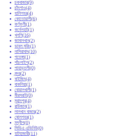
চকবাজার
(9)
চাঁদগাও
(4)
হালিশহর
(4)
কোতোয়ালী
(6)
কর্ণফুলী
(1)
কর্নেলহাট
(1)
খুলশি
(16)
জামালখান
(2)
ডাবল মুরিং
(1)
নাসিরাবাদ
(10)
পতেঙ্গা
(1)
পাঁচলাইশ
(2)
পাহাড়তলী
(0)
বন্দর
(2)
বাইজিদ
(4)
বাকলিয়া
(1)
বোয়ালখালী
(1)
মীরসরাই
(0)
মুরাদপুর
(4)
রাউজান
(1)
লালখান বাজার
(2)
ষোলশহর
(1)
সন্দ্বীপ
(0)
সিডিএ এভিনিউ
(0)
হাটহাজারী
(11)