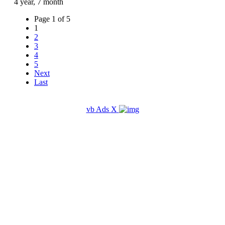
4 year, 7 month
Page 1 of 5
1
2
3
4
5
Next
Last
vb Ads
X