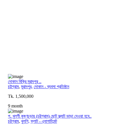
দোকান বিক্রি মুরাদপুর ..
চট্টগ্রাম
,
মুরাদপুর,
দোকান - ব্যবসা প্রতিষ্ঠান
Tk. 1,500,000
9 month
প. খুলশী কৃষ্ণচূড়ায় (চট্টগ্রাম) ছোট ফ্ল্যাট ভাড়া দেওয়া হবে..
চট্টগ্রাম
,
খুলশি,
ফ্লাট - এ্যাপার্টমেন্ট