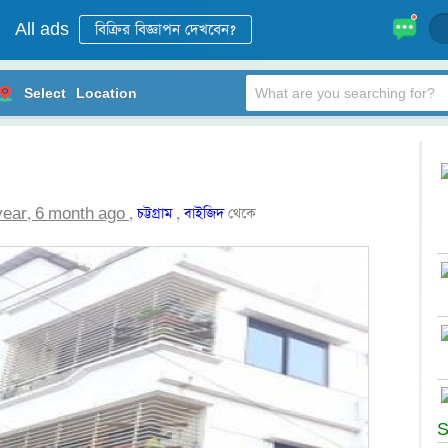
All ads
Select
Location
year, 6 month ago
,
চট্টগ্রাম
,
বাইজিদ
থেকে
S