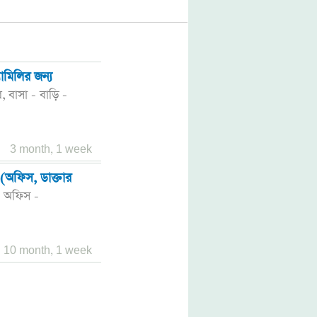
ামিলির জন্য
কার পার্কিং ভা
র,
বাসা - বাড়ি -
ঢাকা
হাজারীবাগ
,
Tk. 2,200
3 month, 1 week
(অফিস, ডাক্তার
দিলকুশা বানিজ
বর্গকফুট
,
অফিস -
ঢাকা
মতিঝিল,
,
স্পেস
Tk. 150,000
10 month, 1 week