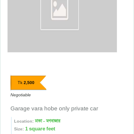
2,500
Tk
Negotiable
Garage vara hobe only private car
ঢাকা - মগবাজার
Location:
1 square feet
Size: