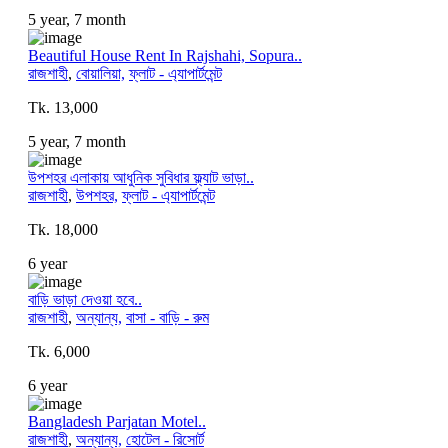
5 year, 7 month
Beautiful House Rent In Rajshahi, Sopura..
রাজশাহী
,
বোয়ালিয়া,
ফ্লাট - এ্যাপার্টমেন্ট
Tk. 13,000
5 year, 7 month
উপশহর এলাকায় আধুনিক সুবিধার ফ্ল্যাট ভাড়া..
রাজশাহী
,
উপশহর,
ফ্লাট - এ্যাপার্টমেন্ট
Tk. 18,000
6 year
বাড়ি ভাড়া দেওয়া হবে..
রাজশাহী
,
অন্যান্য,
বাসা - বাড়ি - রুম
Tk. 6,000
6 year
Bangladesh Parjatan Motel..
রাজশাহী
,
অন্যান্য,
হোটেল - রিসোর্ট