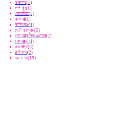
উপশহর
(3)
লক্ষ্মীপুর
(1)
বোয়ালিয়া
(2)
কাজলা
(1)
কাদিরগঞ্জ
(1)
ছোট বনগ্রাম
(0)
পদ্মা আবাসিক এলাকা
(2)
বোসপাড়া
(1)
রাজপাড়া
(3)
রানীনগর
(2)
অন্যান্য
(18)