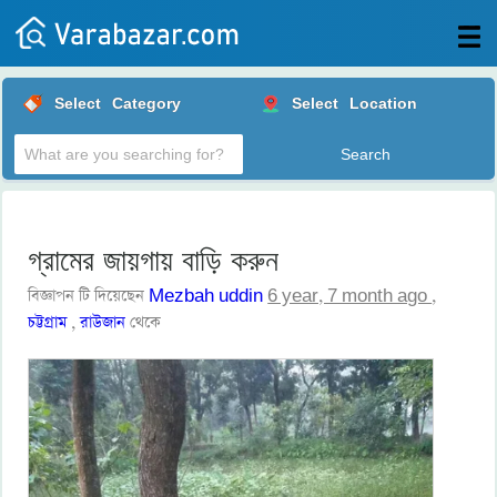
All
Select
Category
Select
Location
Posts
Login
Post
your
ad
গ্রামের জায়গায় বাড়ি করুন
বিজ্ঞাপন টি দিয়েছেন
Mezbah uddin
6 year, 7 month ago
,
চট্টগ্রাম
,
রাউজান
থেকে