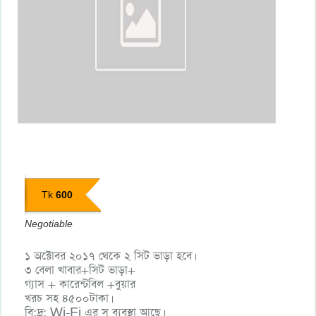
600
Tk
Negotiable
১ অক্টোবর ২০১৭ থেকে ২ সিট ভাড়া হবে।
৩ বেলা খাবার+সিট ভাড়া+
গ্যাস + কারেন্টবিল +বুয়ার
খরচ সহ ৪৫০০টাকা।