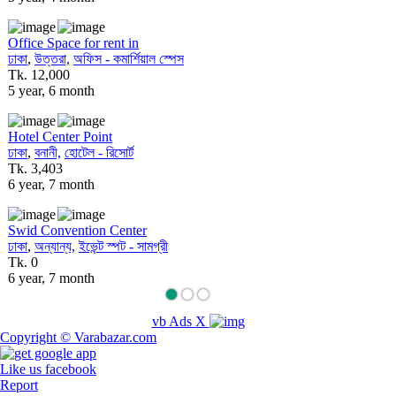
Office Space for rent in
ঢাকা
,
উত্তরা,
অফিস - কমার্শিয়াল স্পেস
Tk. 12,000
5 year, 6 month
Haji Go
ঢাকা
,
অন্যা
Tk. 0
Hotel Center Point
6 year, 
ঢাকা
,
বনানী,
হোটেল - রিসোর্ট
Tk. 3,403
6 year, 7 month
Dhalpur
ঢাকা
,
যাত্র
Tk. 0
Swid Convention Center
6 year, 
ঢাকা
,
অন্যান্য,
ইভেন্ট স্পট - সামগ্রী
Tk. 0
6 year, 7 month
Shagoon
ঢাকা
,
লালব
Tk. 0
vb Ads
X
6 year, 
Copyright © Varabazar.com
Like us facebook
Abdul H
Report