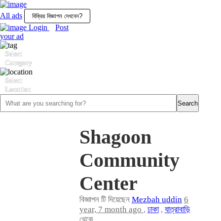
All ads
Login
Post
your ad
All
Posts
Select
Login
Category
Select
Post
Location
your
ad
Shagoon
Community
Center
বিজ্ঞাপন টি দিয়েছেন
Mezbah uddin
6
year, 7 month ago
,
ঢাকা
,
যাত্রাবাড়ি
থেকে